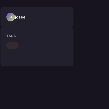
josée
J
TAGS
Actu