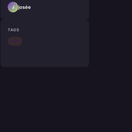
josée
J
TAGS
Actu