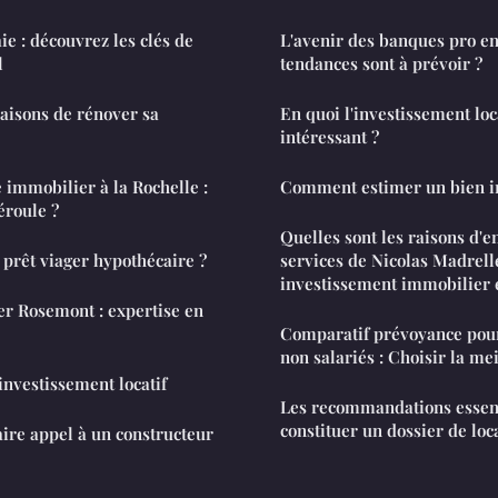
e : découvrez les clés de
L'avenir des banques pro en 
l
tendances sont à prévoir ?
aisons de rénover sa
En quoi l'investissement locat
intéressant ?
immobilier à la Rochelle :
Comment estimer un bien i
éroule ?
Quelles sont les raisons d'e
 prêt viager hypothécaire ?
services de Nicolas Madrell
investissement immobilier 
r Rosemont : expertise en
Comparatif prévoyance pour 
non salariés : Choisir la me
investissement locatif
Les recommandations essent
constituer un dossier de loc
aire appel à un constructeur