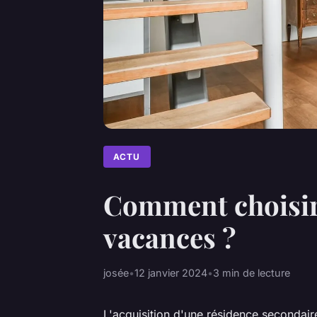
ACTU
Comment choisir 
vacances ?
josée
•
12 janvier 2024
•
3 min de lecture
L'acquisition d'une résidence secondair