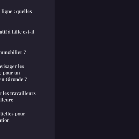
ligne : quelles
if à Lille est-il
mmobilier ?
nvisager les
e pour un
en Gironde ?
les travailleurs
illeure
ielles pour
ation