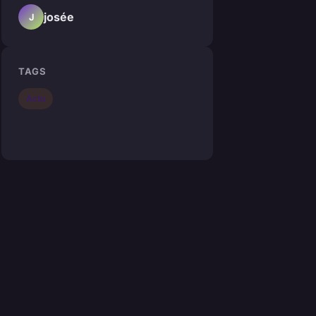
josée
J
TAGS
Actu