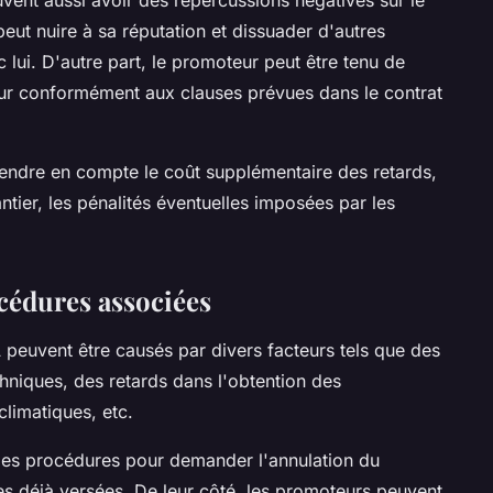
uvent aussi avoir des répercussions négatives sur le
eut nuire à sa réputation et dissuader d'autres
c lui. D'autre part, le promoteur peut être tenu de
eur conformément aux clauses prévues dans le contrat
rendre en compte le coût supplémentaire des retards,
ntier, les pénalités éventuelles imposées par les
océdures associées
 peuvent être causés par divers facteurs tels que des
chniques, des retards dans l'obtention des
climatiques, etc.
des procédures pour demander l'annulation du
s déjà versées. De leur côté, les promoteurs peuvent